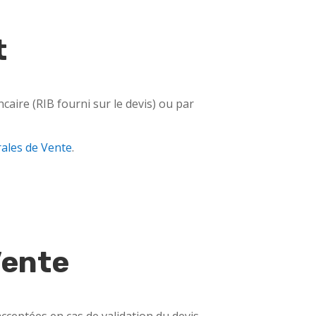
t
aire (RIB fourni sur le devis) ou par
ales de Vente
.
Vente
cceptées en cas de validation du devis