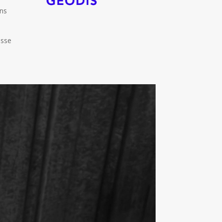
ons
esse