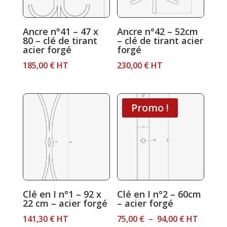
Ancre n°41 – 47 x
Ancre n°42 – 52cm
80 – clé de tirant
– clé de tirant acier
acier forgé
forgé
185,00
€
HT
230,00
€
HT
Promo !
Clé en I n°1 – 92 x
Clé en I n°2 – 60cm
22 cm – acier forgé
– acier forgé
Plage
141,30
€
HT
75,00
€
–
94,00
€
HT