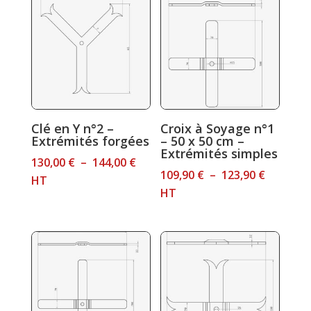
à
113,00 €
125,40 €
Clé en Y n°2 –
Croix à Soyage n°1
Extrémités forgées
– 50 x 50 cm –
Extrémités simples
Plage
130,00
€
–
144,00
€
Plage
109,90
€
–
123,90
€
de
HT
de
HT
prix :
prix :
130,00 €
109,90 €
à
à
144,00 €
123,90 €