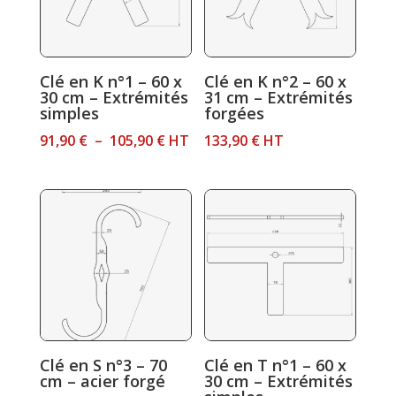
Clé en K n°1 – 60 x
Clé en K n°2 – 60 x
30 cm – Extrémités
31 cm – Extrémités
simples
forgées
Plage
91,90
€
–
105,90
€
HT
133,90
€
HT
de
prix :
91,90 €
à
105,90 €
Clé en S n°3 – 70
Clé en T n°1 – 60 x
cm – acier forgé
30 cm – Extrémités