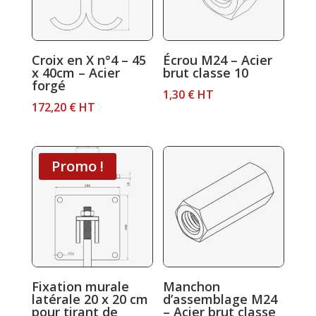
Croix en X n°4 – 45
Écrou M24 – Acier
x 40cm – Acier
brut classe 10
forgé
1,30
€
HT
172,20
€
HT
Promo !
Fixation murale
Manchon
latérale 20 x 20 cm
d’assemblage M24
pour tirant de
– Acier brut classe