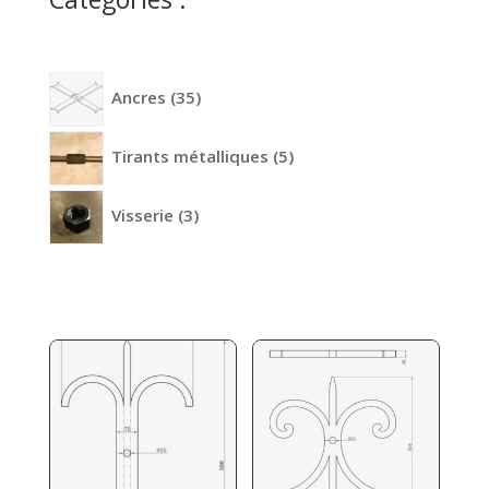
35
Ancres
35
produits
5
Tirants métalliques
5
produits
3
Visserie
3
produits