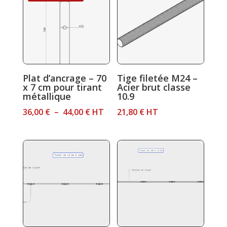
37,60 €.
33,00 €.
à
61,00 €
Plat d’ancrage – 70
Tige filetée M24 –
x 7 cm pour tirant
Acier brut classe
métallique
10.9
Plage
36,00
€
–
44,00
€
HT
21,80
€
HT
de
prix :
36,00 €
à
44,00 €