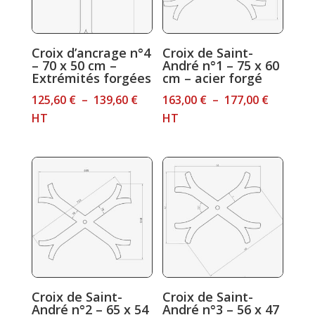
Croix d’ancrage n°4
Croix de Saint-
– 70 x 50 cm –
André n°1 – 75 x 60
Extrémités forgées
cm – acier forgé
Plage
Plage
125,60
€
–
139,60
€
163,00
€
–
177,00
€
de
de
HT
HT
prix :
prix :
125,60 €
163,00 €
à
à
139,60 €
177,00 €
Croix de Saint-
Croix de Saint-
André n°2 – 65 x 54
André n°3 – 56 x 47