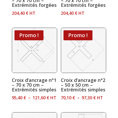
– 70 x 70 cm –
– 70 x 70 cm –
Extrémités forgées
Extrémités forgées
204,40
€
HT
204,40
€
HT
Promo !
Promo !
Croix d’ancrage n°1
Croix d’ancrage n°2
– 70 x 70 cm –
– 50 x 50 cm –
Extrémités simples
Extrémités simples
Plage
Plage
95,40
€
–
121,60
€
HT
70,10
€
–
97,30
€
HT
de
de
prix :
prix :
95,40 €
70,10 €