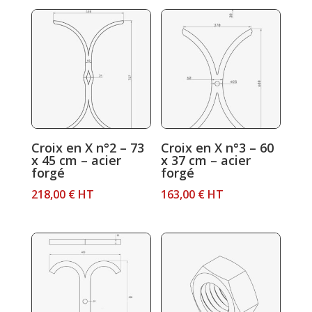
prix :
95,40 €
à
121,60 €
Croix en X n°2 – 73
Croix en X n°3 – 60
x 45 cm – acier
x 37 cm – acier
forgé
forgé
218,00
€
HT
163,00
€
HT