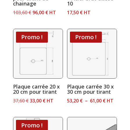
chainage
10
Le
Le
103,60
€
96,00
€
HT
17,50
€
HT
prix
prix
initial
actuel
était :
est :
Promo !
Promo !
103,60 €.
96,00 €.
Plaque carrée 20 x
Plaque carrée 30 x
20 cm pour tirant
30 cm pour tirant
Le
Le
Plage
37,60
€
33,00
€
HT
53,20
€
–
61,00
€
HT
prix
prix
de
initial
actuel
prix :
était :
est :
53,20 €
Promo !