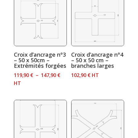
à
à
121,60 €
97,30 €
Croix d’ancrage n°3
Croix d’ancrage n°4
– 50 x 50cm –
– 50 x 50 cm –
Extrémités forgées
branches larges
Plage
119,90
€
–
147,90
€
102,90
€
HT
de
HT
prix :
119,90 €
à
147,90 €