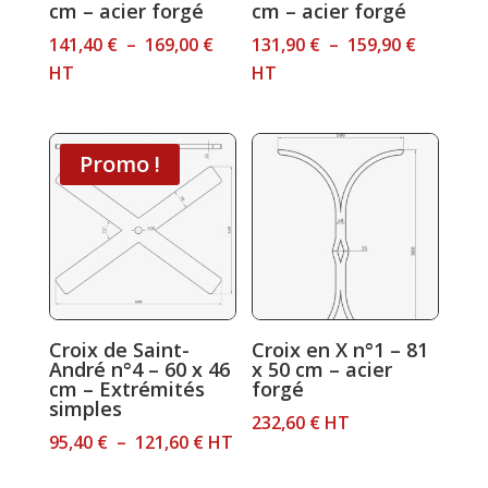
cm – acier forgé
cm – acier forgé
Plage
Plage
141,40
€
–
169,00
€
131,90
€
–
159,90
€
de
de
HT
HT
prix :
prix :
141,40 €
131,90 €
à
à
Promo !
169,00 €
159,90 €
Croix de Saint-
Croix en X n°1 – 81
André n°4 – 60 x 46
x 50 cm – acier
cm – Extrémités
forgé
simples
232,60
€
HT
Plage
95,40
€
–
121,60
€
HT
de