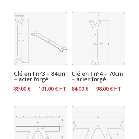
de
prix :
75,00 €
à
94,00 €
Clé en I n°3 – 84cm
Clé en I n°4 – 70cm
– acier forgé
– acier forgé
Plage
Plage
89,00
€
–
101,00
€
HT
84,00
€
–
98,00
€
HT
de
de
prix :
prix :
89,00 €
84,00 €
à
à
101,00 €
98,00 €