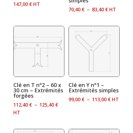
simples
147,00
€
HT
Plage
70,40
€
–
83,40
€
HT
de
prix :
70,40 €
à
83,40 €
Clé en T n°2 – 60 x
Clé en Y n°1 –
30 cm – Extrémités
Extrémités simples
forgées
Plage
99,00
€
–
113,00
€
HT
Plage
112,40
€
–
125,40
€
de
de
HT
prix :
prix :
99,00 €
112,40 €
à