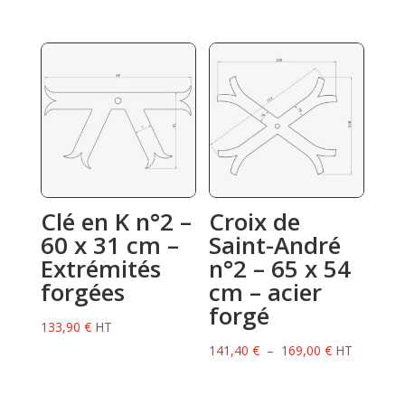
initial
actuel
était :
est :
37,60 €.
33,00 €.
Clé en K n°2 –
Croix de
60 x 31 cm –
Saint-André
Extrémités
n°2 – 65 x 54
forgées
cm – acier
forgé
133,90
€
HT
Plage
141,40
€
–
169,00
€
HT
de
prix :