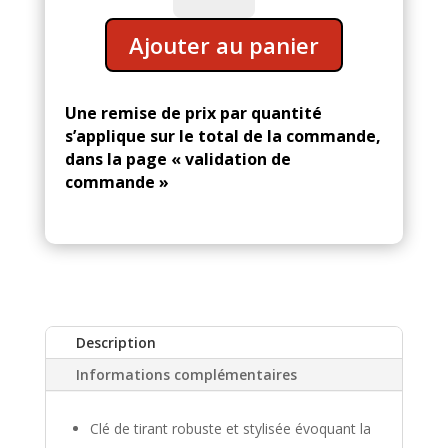
Ancre
A
n°42
Ajouter au panier
l
-
t
52cm
e
-
Une remise de prix par quantité
r
clé
s’applique sur le total de la commande,
n
de
dans la page « validation de
a
tirant
commande »
acier
t
forgé
i
v
e
:
Description
Informations complémentaires
Clé de tirant robuste et stylisée évoquant la