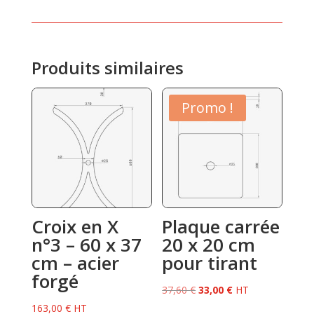
Produits similaires
Promo !
Croix en X
Plaque carrée
n°3 – 60 x 37
20 x 20 cm
cm – acier
pour tirant
forgé
Le
Le
37,60
€
33,00
€
HT
prix
prix
163,00
€
HT