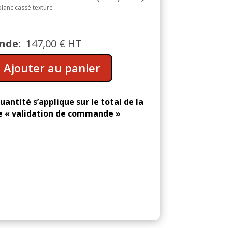
blanc cassé texturé
nde:
147,00
€
HT
A
Ajouter au panier
l
t
e
uantité s’applique sur le total de la
r
 « validation de commande »
n
a
t
i
v
e
: