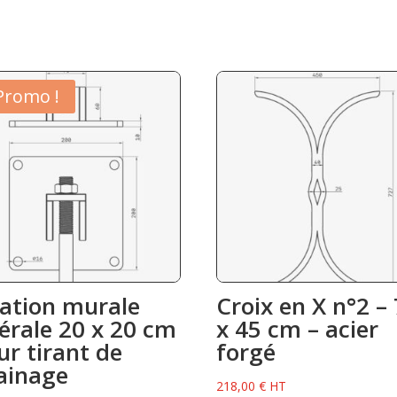
Promo !
xation murale
Croix en X n°2 –
térale 20 x 20 cm
x 45 cm – acier
ur tirant de
forgé
ainage
218,00
€
HT