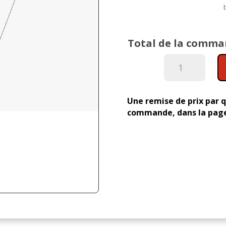
Total de la comma
quantité
de
Clé
en
Une remise de prix par q
S
commande, dans la page
n°3
-
70
cm
-
acier
forgé