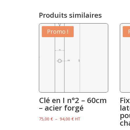
Produits similaires
Promo !
Clé en I n°2 – 60cm
Fi
– acier forgé
la
po
Plage
75,00
€
–
94,00
€
HT
ch
de