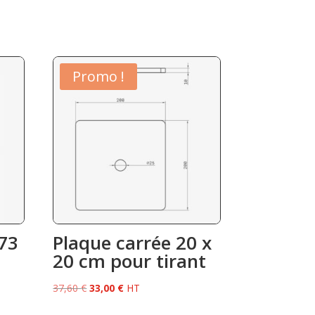
Promo !
 73
Plaque carrée 20 x
20 cm pour tirant
Le
Le
37,60
€
33,00
€
HT
prix
prix