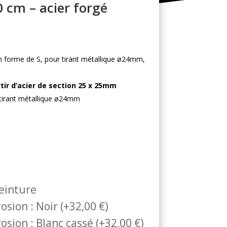
0 cm – acier forgé
n forme de S, pour tirant métallique ø24mm,
tir d’acier de section 25 x 25mm
 tirant métallique ø24mm
peinture
osion : Noir
(
+
32,00
€
)
osion : Blanc cassé
(
+
32,00
€
)