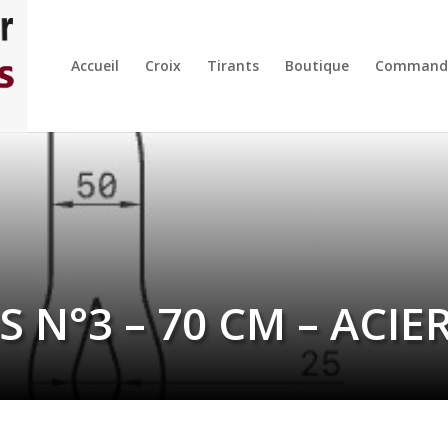
Accueil
Croix
Tirants
Boutique
Command
S N°3 – 70 CM – ACI