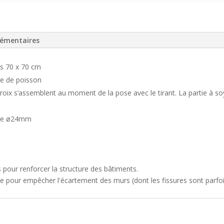
x
70
cm
-
lémentaires
Extrémités
forgées
s 70 x 70 cm
ue de poisson
croix s’assemblent au moment de la pose avec le tirant. La partie à so
que ø24mm
s pour renforcer la structure des bâtiments.
que pour empêcher l'écartement des murs (dont les fissures sont parfoi