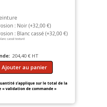
peinture
osion : Noir
(
+
32,00
€
)
osion : Blanc cassé
(
+
32,00
€
)
blanc cassé texturé
nde:
204,40
€
HT
A
Ajouter au panier
l
t
e
uantité s’applique sur le total de la
r
 « validation de commande »
n
a
t