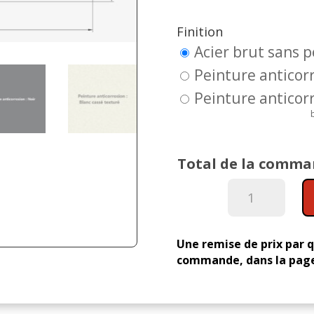
Finition
Acier brut sans 
Peinture anticorr
Peinture anticorr
Total de la comma
quantité
de
Croix
à
Une remise de prix par q
Soyage
commande, dans la page
n°4
-
70