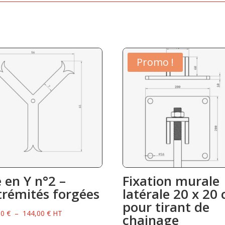
Promo !
é en Y n°2 –
Fixation murale
trémités forgées
latérale 20 x 20
pour tirant de
Plage
00
€
–
144,00
€
HT
chainage