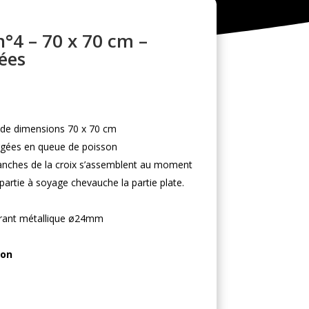
n°4 – 70 x 70 cm –
ées
 de dimensions 70 x 70 cm
rgées en queue de poisson
ranches de la croix s’assemblent au moment
 partie à soyage chevauche la partie plate.
irant métallique ø24mm
ion