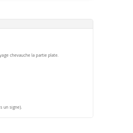
i
v
e
:
yage chevauche la partie plate.
s un signe).