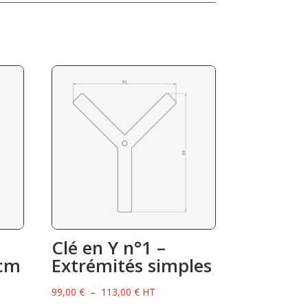
Clé en Y n°1 –
 cm
Extrémités simples
Plage
99,00
€
–
113,00
€
HT