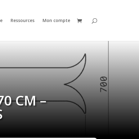
e
Ressources
Mon compte
70 CM –
S