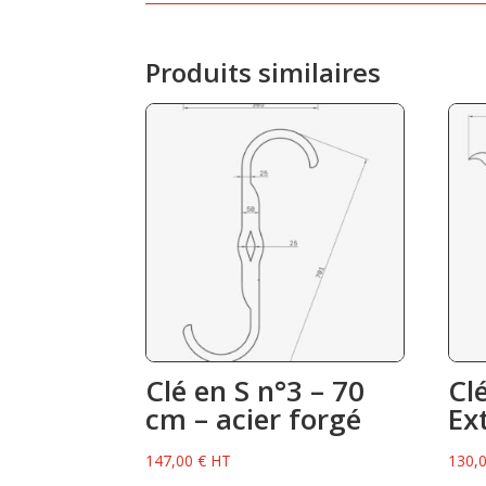
Produits similaires
Clé en S n°3 – 70
Cl
cm – acier forgé
Ex
147,00
€
HT
130,