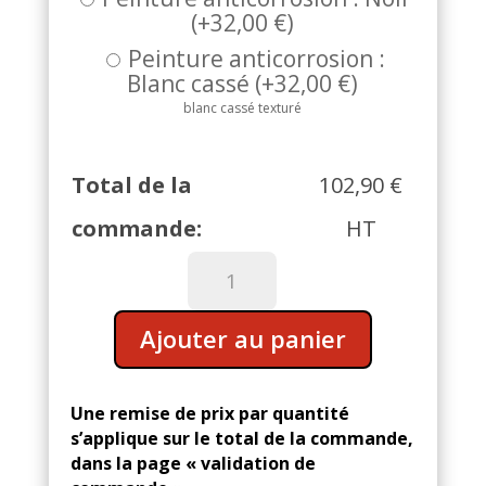
(
+
32,00
€
)
Peinture anticorrosion :
Blanc cassé
(
+
32,00
€
)
blanc cassé texturé
Total de la
102,90
€
commande:
HT
quantité
de
Croix
A
d'ancrage
Ajouter au panier
l
n°4
t
-
e
50
Une remise de prix par quantité
r
x
s’applique sur le total de la commande,
n
50
dans la page « validation de
a