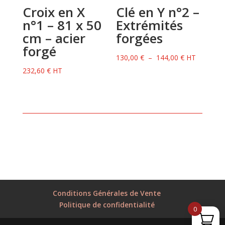
Croix en X
Clé en Y n°2 –
n°1 – 81 x 50
Extrémités
cm – acier
forgées
forgé
Plage
130,00
€
–
144,00
€
HT
de
232,60
€
HT
prix :
130,00 €
à
144,00 €
Conditions Générales de Vente
Politique de confidentialité
0