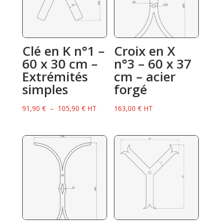
Clé en K n°1 –
Croix en X
60 x 30 cm –
n°3 – 60 x 37
Extrémités
cm – acier
simples
forgé
Plage
91,90
€
–
105,90
€
HT
163,00
€
HT
de
prix :
91,90 €
à
105,90 €