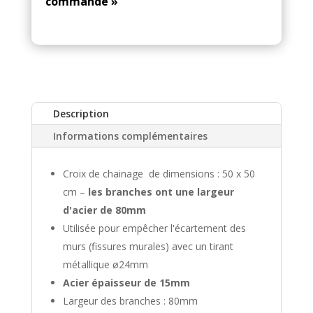
cm
commande »
-
t
branches
i
larges
v
e
:
Description
Informations complémentaires
Croix de chainage de dimensions : 50 x 50
cm –
les branches ont une largeur
d'acier de 80mm
Utilisée pour empêcher l'écartement des
murs (fissures murales) avec un tirant
métallique ø24mm
Acier épaisseur de 15mm
Largeur des branches : 80mm