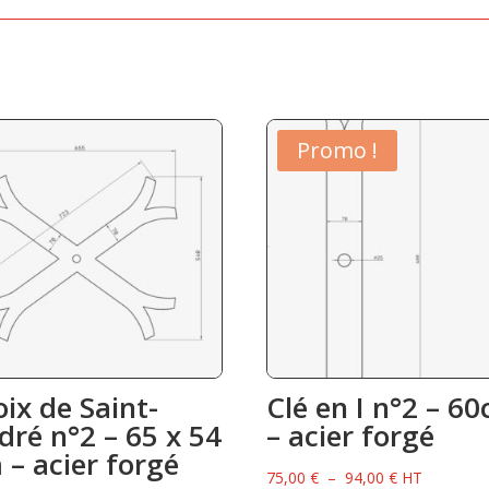
Promo !
oix de Saint-
Clé en I n°2 – 6
dré n°2 – 65 x 54
– acier forgé
 – acier forgé
Plage
75,00
€
–
94,00
€
HT