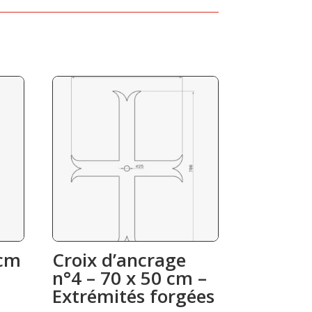
0cm
Croix d’ancrage
n°4 – 70 x 50 cm –
Extrémités forgées