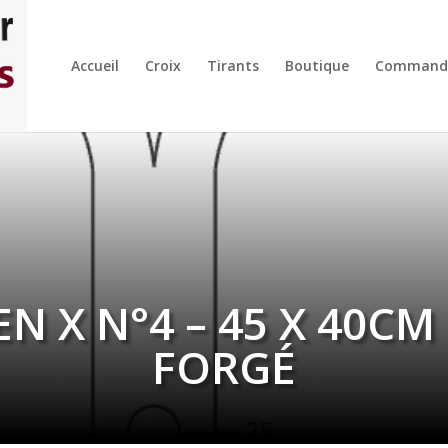
Accueil
Croix
Tirants
Boutique
Command
EN X N°4 – 45 X 40CM 
FORGÉ