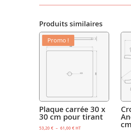
Produits similaires
Promo !
Plaque carrée 30 x
Cr
30 cm pour tirant
An
cm
Plage
53,20
€
–
61,00
€
HT