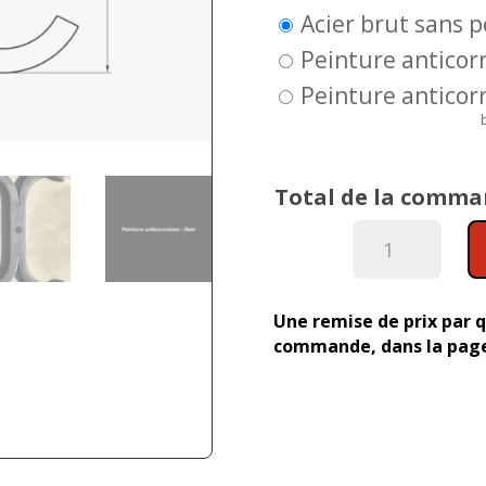
Acier brut sans 
Peinture anticorr
Peinture anticorr
Total de la comma
quantité
de
Croix
en
Une remise de prix par q
X
commande, dans la page
n°4
-
45
x
40cm
-