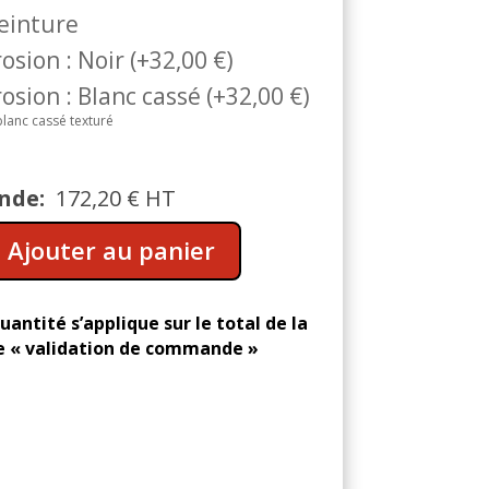
peinture
osion : Noir
(
+
32,00
€
)
osion : Blanc cassé
(
+
32,00
€
)
blanc cassé texturé
nde:
172,20
€
HT
A
Ajouter au panier
l
t
e
uantité s’applique sur le total de la
r
 « validation de commande »
n
a
t
i
v