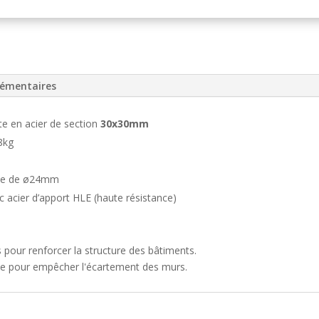
Acier
forgé
lémentaires
e en acier de section
30x30mm
8kg
que de ø24mm
 acier d’apport HLE (haute résistance)
s pour renforcer la structure des bâtiments.
ique pour empêcher l'écartement des murs.