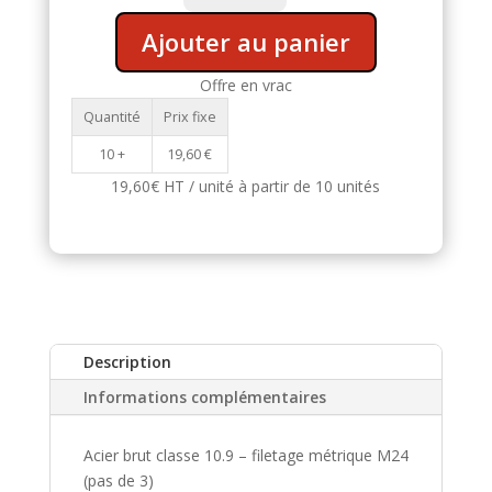
filetée
A
Ajouter au panier
M24
l
-
t
Offre en vrac
Acier
e
Quantité
Prix fixe
brut
r
classe
10 +
19,60
€
n
10.9
a
19,60€ HT / unité à partir de 10 unités
t
i
v
e
:
Description
Informations complémentaires
Acier brut classe 10.9 – filetage métrique M24
(pas de 3)