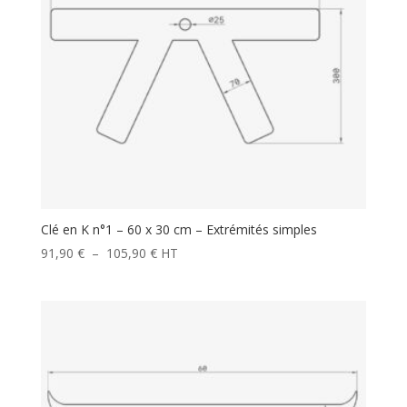
Clé en K n°1 – 60 x 30 cm – Extrémités simples
Plage
91,90
€
–
105,90
€
HT
de
prix :
91,90 €
à
105,90 €