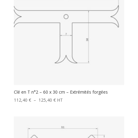
Clé en T n°2 – 60 x 30 cm – Extrémités forgées
Plage
112,40
€
–
125,40
€
HT
de
prix :
112,40 €
à
125,40 €