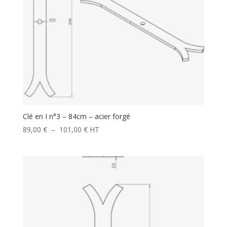
Clé en I n°3 – 84cm – acier forgé
Plage
89,00
€
–
101,00
€
HT
de
prix :
89,00 €
à
101,00 €