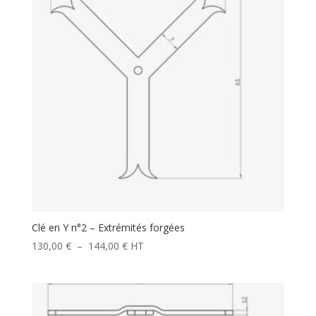
113,00 €
Clé en Y n°2 – Extrémités forgées
Plage
130,00
€
–
144,00
€
HT
de
prix :
130,00 €
à