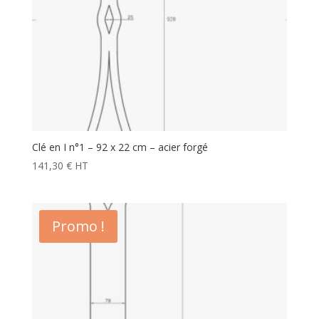
Clé en I n°1 – 92 x 22 cm – acier forgé
141,30
€
HT
Promo !