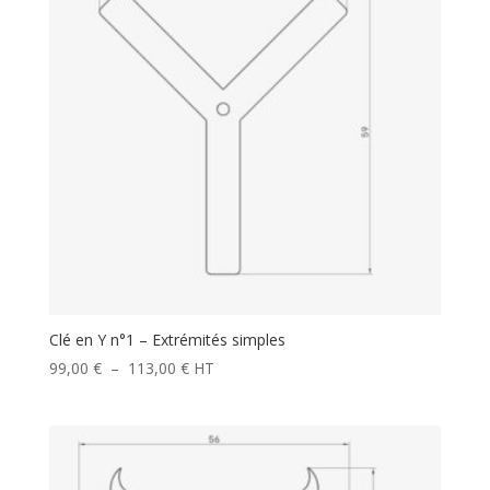
Clé en Y n°1 – Extrémités simples
Plage
99,00
€
–
113,00
€
HT
de
prix :
99,00 €
à