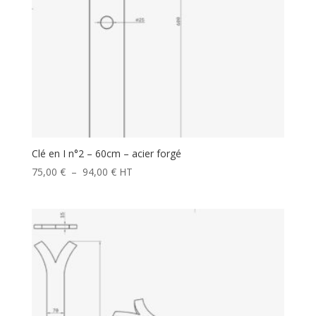
Clé en I n°2 – 60cm – acier forgé
Plage
75,00
€
–
94,00
€
HT
de
prix :
75,00 €
à
94,00 €