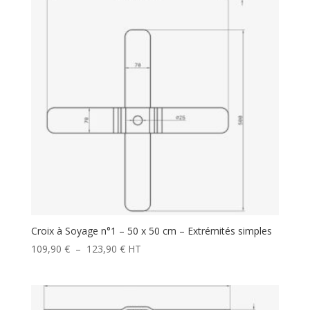
144,00 €
Croix à Soyage n°1 – 50 x 50 cm – Extrémités simples
Plage
109,90
€
–
123,90
€
HT
de
prix :
109,90 €