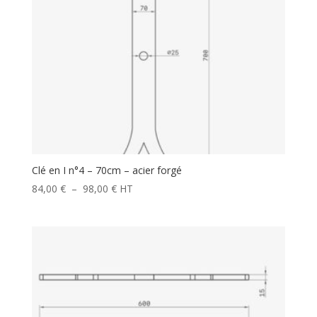
Clé en I n°4 – 70cm – acier forgé
Plage
84,00
€
–
98,00
€
HT
de
prix :
84,00 €
à
98,00 €