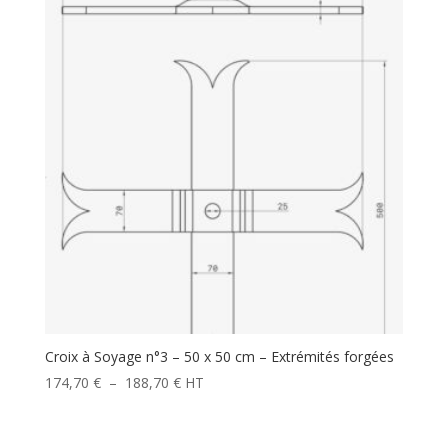
Croix à Soyage n°3 – 50 x 50 cm – Extrémités forgées
Plage
174,70
€
–
188,70
€
HT
de
prix :