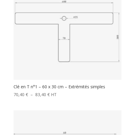
Clé en T n°1 – 60 x 30 cm – Extrémités simples
Plage
70,40
€
–
83,40
€
HT
de
prix :
70,40 €
à
83,40 €