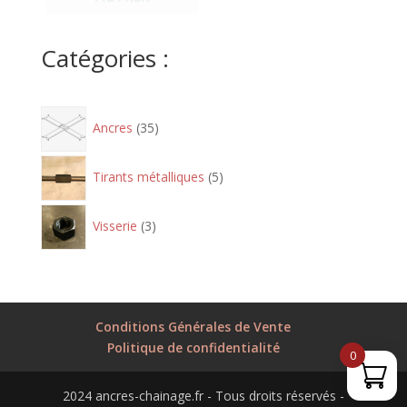
Catégories :
35
Ancres
35
produits
5
Tirants métalliques
5
produits
3
Visserie
3
produits
Conditions Générales de Vente
Politique de confidentialité
0
2024 ancres-chainage.fr - Tous droits réservés -